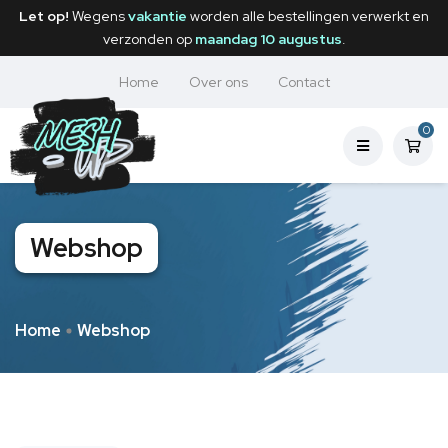
Let op!
Wegens
vakantie
worden alle bestellingen verwerkt en
verzonden op
maandag 10 augustus
.
Home
Over ons
Contact
0
Webshop
Home
Webshop