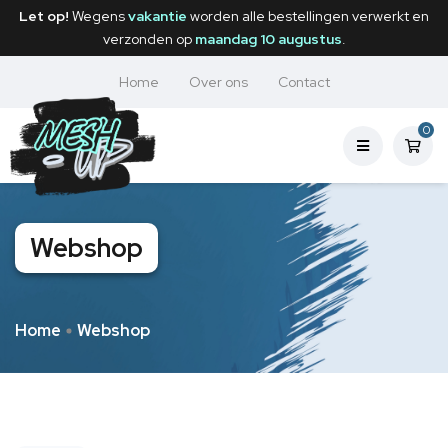
Let op!
Wegens
vakantie
worden alle bestellingen verwerkt en
verzonden op
maandag 10 augustus
.
Home
Over ons
Contact
0
Webshop
Home
Webshop