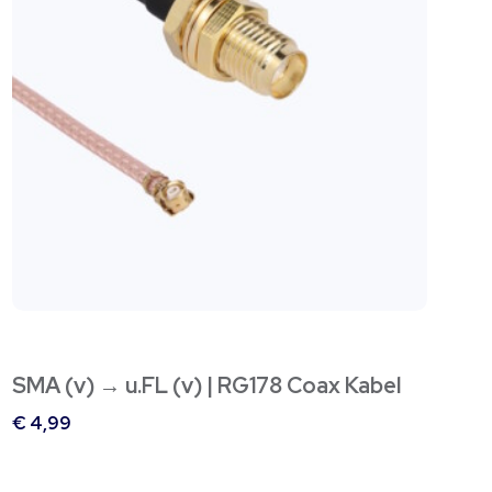
SMA (v) → u.FL (v) | RG178 Coax Kabel
€
4,99