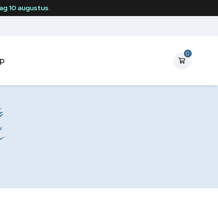
g 10 augustus
.
0
p