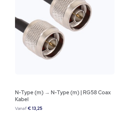
meerdere
variaties.
Deze
optie
kan
gekozen
worden
op
de
productpagina
N-Type (m) → N-Type (m) | RG58 Coax
Kabel
Vanaf
€
13,25