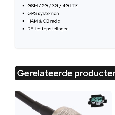
GSM / 2G / 3G / 4G LTE
GPS systemen
HAM & CB radio
RF testopstellingen
Gerelateerde producte
Dit
product
heeft