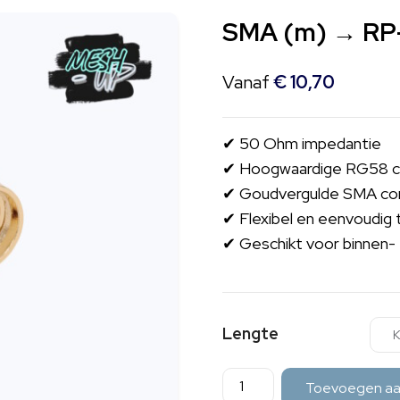
SMA (m) → RP-
Vanaf
€
10,70
✔ 50 Ohm impedantie
✔ Hoogwaardige RG58 c
✔ Goudvergulde SMA co
✔ Flexibel en eenvoudig t
✔ Geschikt voor binnen- 
Lengte
SMA
Toevoegen aa