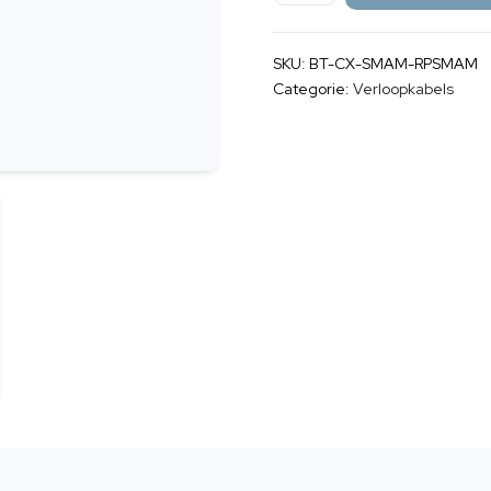
(m)
→
SKU:
BT-CX-SMAM-RPSMAM
RP-
Categorie:
Verloopkabels
SMA
(m)
|
RG58
Coax
Kabel
aantal