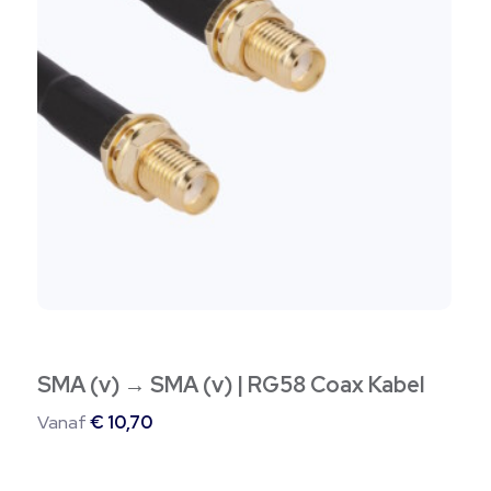
meerdere
variaties.
Deze
optie
kan
gekozen
worden
op
de
productpagina
SMA (v) → SMA (v) | RG58 Coax Kabel
Vanaf
€
10,70