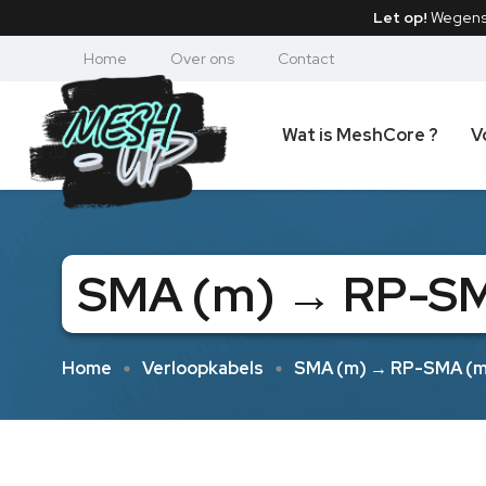
Let op!
Wegen
Home
Over ons
Contact
Wat is MeshCore ?
V
SMA (m) → RP-S
Home
Verloopkabels
SMA (m) → RP-SMA (m)