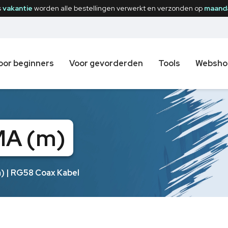
s
vakantie
worden alle bestellingen verwerkt en verzonden op
maanda
oor beginners
Voor gevorderden
Tools
Websho
MA (m)
 | RG58 Coax Kabel