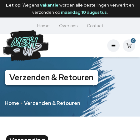
Let op!
Wegens
vakantie
worden alle bestellingen verwerkt en
verzonden op
maandag 10 augustus
.
Home
Over ons
Contact
0
Verzenden & Retouren
Home
Verzenden & Retouren